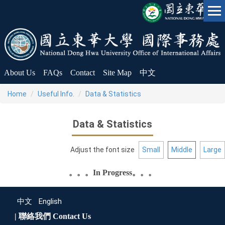
Jump
to
the
main
content
block
About Us
FAQs
Contact
Site Map
中文
Home
Useful Info.
Data & Statistics
Data & Statistics
Adjust the font size
Small
Middle
Large
。。。In Progress。。。
中文
English
| 聯絡我們
Contact Us