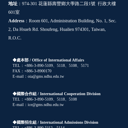
地址
：974-301 花蓮縣壽豐鄉大學路二段1號 行政大樓
601室
Address
：Room 601, Administration Building, No. 1, Sec.
2, Da Hsueh Rd. Shoufeng, Hualien 974301, Taiwan,
R.O.C.
◆處本部 /
Office of International Affairs
TEL：+886-3-890-5109、5118、5108、5171
FAX：+886-3-8900170
E-mail：oia@gms.ndhu.edu.tw
◆國際合作組 /
International Cooperation Division
TEL：+886-3-890-5109、5118、5108
E-mail：ice@gms.ndhu.edu.tw
◆國際招生組 /
International Admissions Division
TEL：+886-3-890-5112、5114