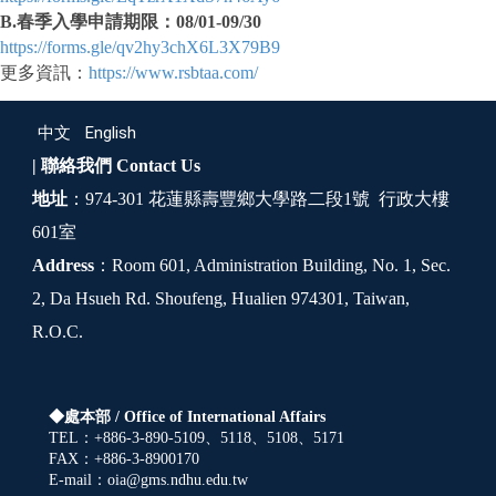
B.春季入學申請期限：08/01-09/30
https://forms.gle/qv2hy3chX6L3X79B9
更多資訊：
https://www.rsbtaa.com/
中文
English
| 聯絡我們
Contact Us
地址
：974-301 花蓮縣壽豐鄉大學路二段1號 行政大樓
601室
Address
：Room 601, Administration Building, No. 1, Sec.
2, Da Hsueh Rd. Shoufeng, Hualien 974301, Taiwan,
R.O.C.
◆處本部 /
Office of International Affairs
TEL：+886-3-890-5109、5118、5108、5171
FAX：+886-3-8900170
E-mail：oia@gms.ndhu.edu.tw