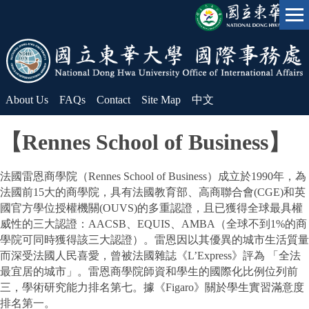
Jump
to
the
main
content
block
About Us
FAQs
Contact
Site Map
中文
【
Rennes School of Business
】
法國雷恩商學院（Rennes School of Business）成立於1990年，為
法國前15大的商學院，具有法國教育部、高商聯合會(CGE)和英
國官方學位授權機關(OUVS)的多重認證，且已獲得全球最具權
威性的三大認證：AACSB、EQUIS、AMBA（全球不到1%的商
學院可同時獲得該三大認證）。雷恩因以其優異的城市生活質量
而深受法國人民喜愛，曾被法國雜誌《L’Express》評為 「全法
最宜居的城市」。雷恩商學院師資和學生的國際化比例位列前
三，學術研究能力排名第七。據《Figaro》關於學生實習滿意度
排名第一。