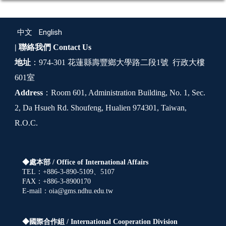
中文
English
| 聯絡我們
Contact Us
地址
：974-301 花蓮縣壽豐鄉大學路二段1號 行政大樓
601室
Address
：Room 601, Administration Building, No. 1, Sec.
2, Da Hsueh Rd. Shoufeng, Hualien 974301, Taiwan,
R.O.C.
◆處本部 /
Office of International Affairs
TEL：+886-3-890-5109、5107
FAX：+886-3-8900170
E-mail：oia@gms.ndhu.edu.tw
◆國際合作組 /
International Cooperation Division