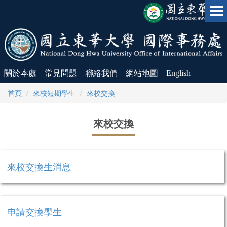
跳
到
主
要
內
容
區
關於本處
常見問題
聯絡我們
網站地圖
English
首頁
來校短期學生
來校交換
來校交換
來校交換生消息
申請交換學生