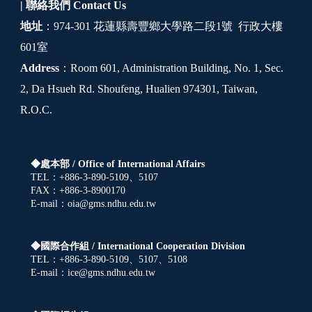
| 聯絡我們
Contact Us
地址
：974-301 花蓮縣壽豐鄉大學路二段1號 行政大樓
601室
Address
：Room 601, Administration Building, No. 1, Sec.
2, Da Hsueh Rd. Shoufeng, Hualien 974301, Taiwan,
R.O.C.
◆處本部 /
Office of International Affairs
TEL：+886-3-890-5109、5107
FAX：+886-3-8900170
E-mail：oia@gms.ndhu.edu.tw
◆國際合作組 /
International Cooperation Division
TEL：+886-3-890-5109、5107、5108
E-mail：ice@gms.ndhu.edu.tw