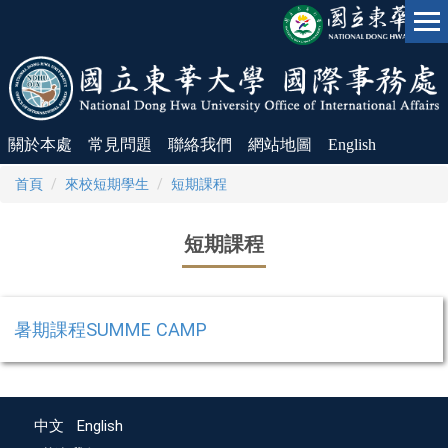
跳
到
主
要
內
容
區
關於本處
常見問題
聯絡我們
網站地圖
English
首頁
來校短期學生
短期課程
短期課程
暑期課程SUMME CAMP
中文
English